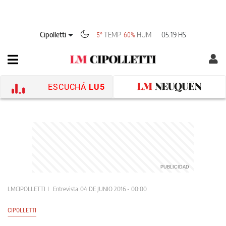
Cipolletti
TEMP
HUM
05:19 HS
5°
60%
ESCUCHÁ
LU5
LMCIPOLLETTI
Entrevista
04 DE JUNIO 2016 - 00:00
CIPOLLETTI