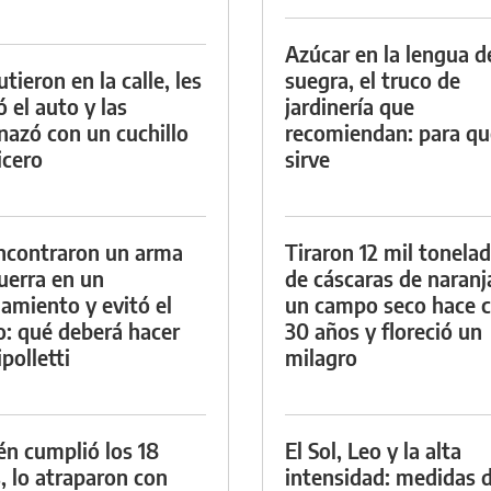
Azúcar en la lengua d
tieron en la calle, les
suegra, el truco de
ó el auto y las
jardinería que
azó con un cuchillo
recomiendan: para qu
icero
sirve
ncontraron un arma
Tiraron 12 mil tonela
uerra en un
de cáscaras de naranj
namiento y evitó el
un campo seco hace c
io: qué deberá hacer
30 años y floreció un
polletti
milagro
én cumplió los 18
El Sol, Leo y la alta
, lo atraparon con
intensidad: medidas 