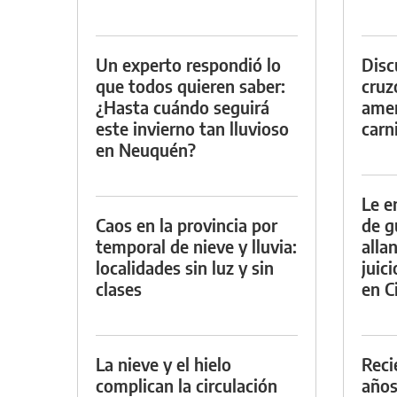
Un experto respondió lo
Discu
que todos quieren saber:
cruz
¿Hasta cuándo seguirá
amen
este invierno tan lluvioso
carn
en Neuquén?
Le e
Caos en la provincia por
de g
temporal de nieve y lluvia:
alla
localidades sin luz y sin
juic
clases
en Ci
La nieve y el hielo
Reci
complican la circulación
años