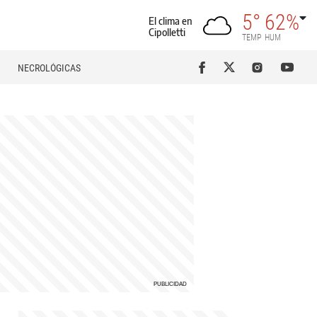
5°
62%
El clima en
Cipolletti
TEMP
HUM
NECROLÓGICAS