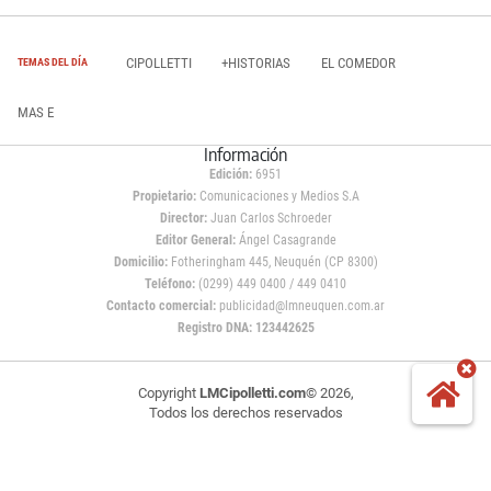
CIPOLLETTI
+HISTORIAS
EL COMEDOR
TEMAS DEL DÍA
MAS E
Información
Edición:
6951
Propietario:
Comunicaciones y Medios S.A
Director:
Juan Carlos Schroeder
Editor General:
Ángel Casagrande
Domicilio:
Fotheringham 445, Neuquén (CP 8300)
Teléfono:
(0299) 449 0400 / 449 0410
Contacto comercial:
publicidad@lmneuquen.com.ar
Registro DNA: 123442625
Copyright
LMCipolletti.com
© 2026,
Todos los derechos reservados