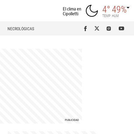
4°
49%
El clima en
Cipolletti
TEMP
HUM
NECROLÓGICAS