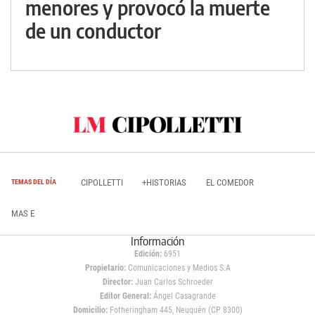
menores y provocó la muerte
de un conductor
CIPOLLETTI
+HISTORIAS
EL COMEDOR
TEMAS DEL DÍA
MAS E
Información
Edición:
6951
Propietario:
Comunicaciones y Medios S.A
Director:
Juan Carlos Schroeder
Editor General:
Ángel Casagrande
Domicilio:
Fotheringham 445, Neuquén (CP 8300)