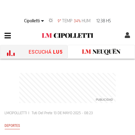
Cipolletti
TEMP
HUM
12:38 HS
9°
34%
ESCUCHÁ
LU5
LMCIPOLLETTI
Tuti Del Prete
13 DE MAYO 2025 - 08:23
DEPORTES