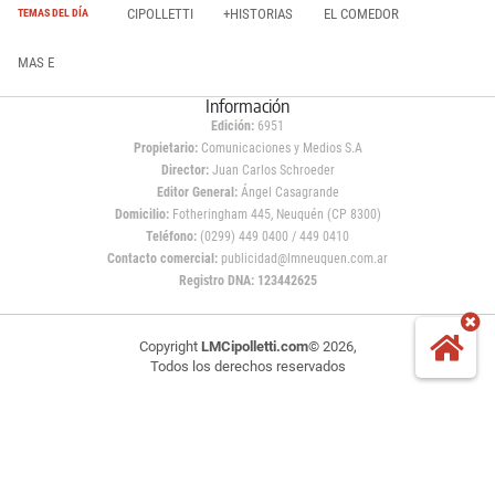
CIPOLLETTI
+HISTORIAS
EL COMEDOR
TEMAS DEL DÍA
MAS E
Información
Edición:
6951
Propietario:
Comunicaciones y Medios S.A
Director:
Juan Carlos Schroeder
Editor General:
Ángel Casagrande
Domicilio:
Fotheringham 445, Neuquén (CP 8300)
Teléfono:
(0299) 449 0400 / 449 0410
Contacto comercial:
publicidad@lmneuquen.com.ar
Registro DNA: 123442625
Copyright
LMCipolletti.com
© 2026,
Todos los derechos reservados