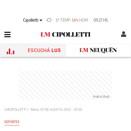
Cipolletti
TEMP
HUM
09:27 HS
5°
58%
ESCUCHÁ
LU5
LMCIPOLLETTI
Messi
07 DE AGOSTO 2023 - 07:05
DEPORTES