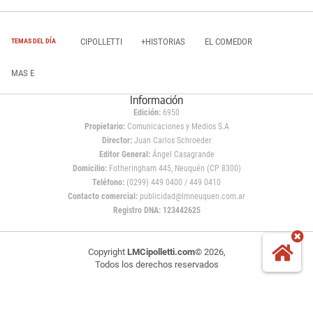
CIPOLLETTI
+HISTORIAS
EL COMEDOR
TEMAS DEL DÍA
MAS E
Información
Edición:
6950
Propietario:
Comunicaciones y Medios S.A
Director:
Juan Carlos Schroeder
Editor General:
Ángel Casagrande
Domicilio:
Fotheringham 445, Neuquén (CP 8300)
Teléfono:
(0299) 449 0400 / 449 0410
Contacto comercial:
publicidad@lmneuquen.com.ar
Registro DNA: 123442625
Copyright
LMCipolletti.com
© 2026,
Todos los derechos reservados