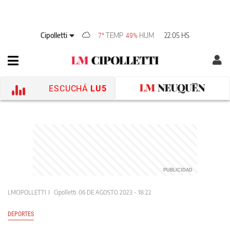
Cipolletti
TEMP
HUM
22:05 HS
7°
49%
ESCUCHÁ
LU5
LMCIPOLLETTI
Cipolletti
06 DE AGOSTO 2023 - 18:22
DEPORTES