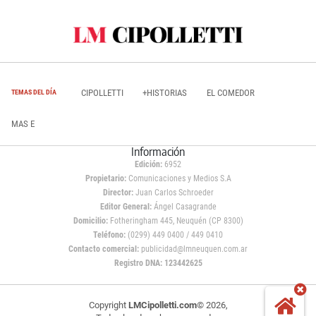
CIPOLLETTI
+HISTORIAS
EL COMEDOR
TEMAS DEL DÍA
MAS E
Información
Edición:
6952
Propietario:
Comunicaciones y Medios S.A
Director:
Juan Carlos Schroeder
Editor General:
Ángel Casagrande
Domicilio:
Fotheringham 445, Neuquén (CP 8300)
Teléfono:
(0299) 449 0400 / 449 0410
Contacto comercial:
publicidad@lmneuquen.com.ar
Registro DNA: 123442625
Copyright
LMCipolletti.com
© 2026,