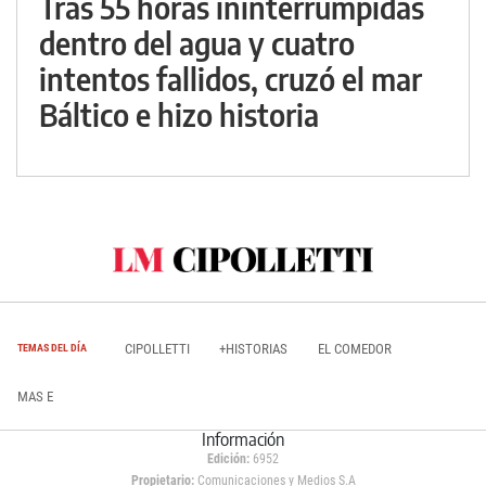
Tras 55 horas ininterrumpidas
dentro del agua y cuatro
intentos fallidos, cruzó el mar
Báltico e hizo historia
CIPOLLETTI
+HISTORIAS
EL COMEDOR
TEMAS DEL DÍA
MAS E
Información
Edición:
6952
Propietario:
Comunicaciones y Medios S.A