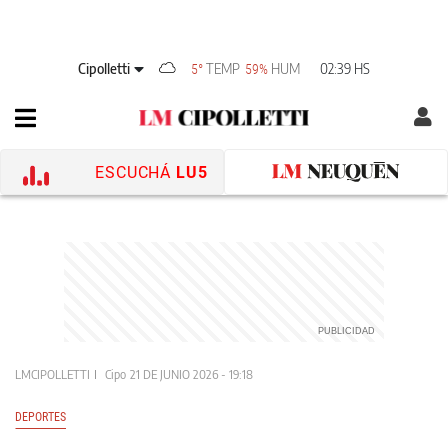
Cipolletti
TEMP
HUM
02:39 HS
5°
59%
ESCUCHÁ
LU5
LMCIPOLLETTI
Cipo
21 DE JUNIO 2026 - 19:18
DEPORTES