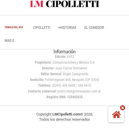
CIPOLLETTI
+HISTORIAS
EL COMEDOR
TEMAS DEL DÍA
MAS E
Información
Edición:
6952
Propietario:
Comunicaciones y Medios S.A
Director:
Juan Carlos Schroeder
Editor General:
Ángel Casagrande
Domicilio:
Fotheringham 445, Neuquén (CP 8300)
Teléfono:
(0299) 449 0400 / 449 0410
Contacto comercial:
publicidad@lmneuquen.com.ar
Registro DNA: 123442625
Copyright
LMCipolletti.com
© 2026,
Todos los derechos reservados