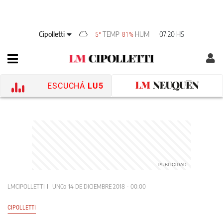
Cipolletti
TEMP
HUM
07:20 HS
5°
81%
ESCUCHÁ
LU5
LMCIPOLLETTI
UNCo
14 DE DICIEMBRE 2018 - 00:00
CIPOLLETTI