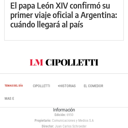
El papa León XIV confirmó su
primer viaje oficial a Argentina:
cuándo llegará al país
CIPOLLETTI
+HISTORIAS
EL COMEDOR
TEMAS DEL DÍA
MAS E
Información
Edición:
6950
Propietario:
Comunicaciones y Medios S.A
Director:
Juan Carlos Schroeder