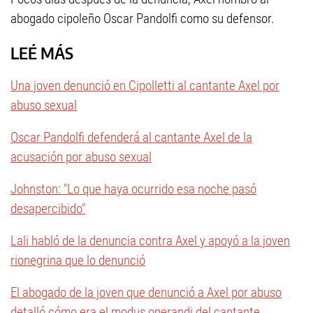
abogado cipoleño Oscar Pandolfi como su defensor.
LEÉ MÁS
Una joven denunció en Cipolletti al cantante Axel por
abuso sexual
Oscar Pandolfi defenderá al cantante Axel de la
acusación por abuso sexual
Johnston: "Lo que haya ocurrido esa noche pasó
desapercibido"
Lali habló de la denuncia contra Axel y apoyó a la joven
rionegrina que lo denunció
El abogado de la joven que denunció a Axel por abuso
detalló cómo era el modus operandi del cantante