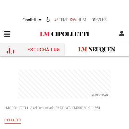
Cipolletti
TEMP
HUM
06:50 HS
4°
59%
ESCUCHÁ
LU5
LMCIPOLLETTI
Axel Denunciado
07 DE NOVIEMBRE 2019 - 12:51
CIPOLLETTI