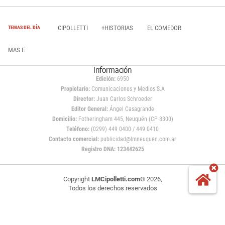
CIPOLLETTI
+HISTORIAS
EL COMEDOR
TEMAS DEL DÍA
MAS E
Información
Edición:
6950
Propietario:
Comunicaciones y Medios S.A
Director:
Juan Carlos Schroeder
Editor General:
Ángel Casagrande
Domicilio:
Fotheringham 445, Neuquén (CP 8300)
Teléfono:
(0299) 449 0400 / 449 0410
Contacto comercial:
publicidad@lmneuquen.com.ar
Registro DNA: 123442625
Copyright
LMCipolletti.com
© 2026,
Todos los derechos reservados