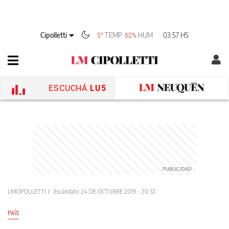
Cipolletti
TEMP
HUM
03:57 HS
5°
60%
ESCUCHÁ
LU5
LMCIPOLLETTI
Escándalo
24 DE OCTUBRE 2019 - 20:32
PAÍS