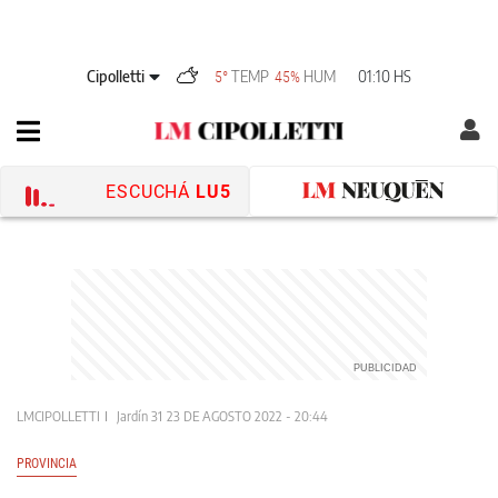
Cipolletti
TEMP
HUM
01:10 HS
5°
45%
ESCUCHÁ
LU5
LMCIPOLLETTI
Jardín 31
23 DE AGOSTO 2022 - 20:44
PROVINCIA