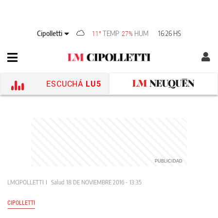
Cipolletti
TEMP
HUM
16:26 HS
11°
27%
ESCUCHÁ
LU5
LMCIPOLLETTI
Salud
18 DE NOVIEMBRE 2016 - 13:35
CIPOLLETTI