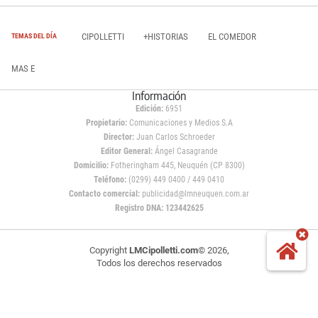
CIPOLLETTI
+HISTORIAS
EL COMEDOR
TEMAS DEL DÍA
MAS E
Información
Edición:
6951
Propietario:
Comunicaciones y Medios S.A
Director:
Juan Carlos Schroeder
Editor General:
Ángel Casagrande
Domicilio:
Fotheringham 445, Neuquén (CP 8300)
Teléfono:
(0299) 449 0400 / 449 0410
Contacto comercial:
publicidad@lmneuquen.com.ar
Registro DNA: 123442625
Copyright
LMCipolletti.com
© 2026,
Todos los derechos reservados