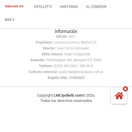
CIPOLLETTI
+HISTORIAS
EL COMEDOR
TEMAS DEL DÍA
MAS E
Información
Edición:
6951
Propietario:
Comunicaciones y Medios S.A
Director:
Juan Carlos Schroeder
Editor General:
Ángel Casagrande
Domicilio:
Fotheringham 445, Neuquén (CP 8300)
Teléfono:
(0299) 449 0400 / 449 0410
Contacto comercial:
publicidad@lmneuquen.com.ar
Registro DNA: 123442625
Copyright
LMCipolletti.com
© 2026,
Todos los derechos reservados