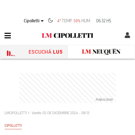
Cipolletti
TEMP
HUM
06:32 HS
4°
59%
ESCUCHÁ
LU5
LMCIPOLLETTI
Viento
02 DE DICIEMBRE 2024 - 08:13
CIPOLLETTI