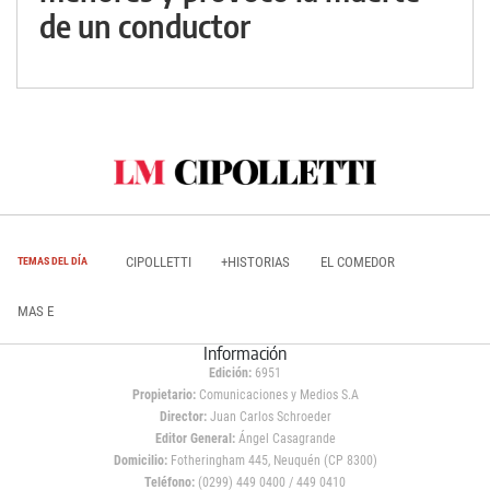
de un conductor
CIPOLLETTI
+HISTORIAS
EL COMEDOR
TEMAS DEL DÍA
MAS E
Información
Edición:
6951
Propietario:
Comunicaciones y Medios S.A
Director:
Juan Carlos Schroeder
Editor General:
Ángel Casagrande
Domicilio:
Fotheringham 445, Neuquén (CP 8300)
Teléfono:
(0299) 449 0400 / 449 0410