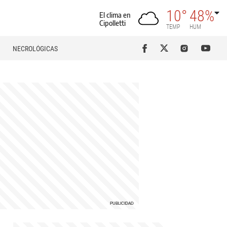
10°
48%
El clima en
Cipolletti
TEMP
HUM
NECROLÓGICAS