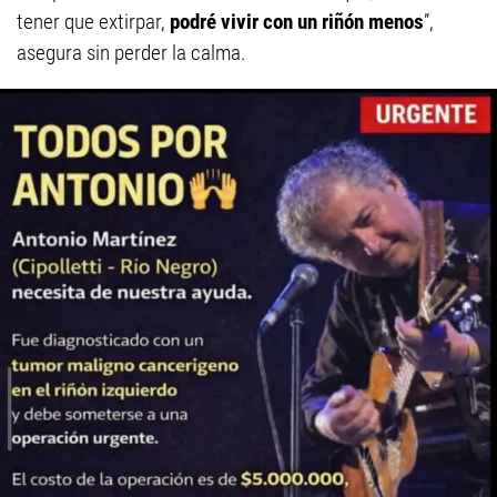
tener que extirpar,
podré vivir con un riñón menos
”,
asegura sin perder la calma.