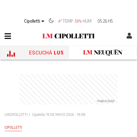
Cipolletti
TEMP
HUM
05:26 HS
4°
59%
ESCUCHÁ
LU5
LMCIPOLLETTI
Cipoleño
19 DE MAYO 2026 - 19:08
CIPOLLETTI