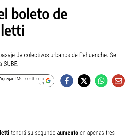
l boleto de
letti
 pasaje de colectivos urbanos de Pehuenche. Se
ma SUBE.
Agregar LMCipolletti.com
en
letti
tendrá su segundo
aumento
en apenas tres