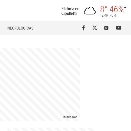
8°
46%
El clima en
Cipolletti
TEMP
HUM
NECROLÓGICAS