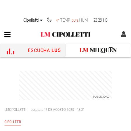
Cipolletti
TEMP
HUM
23:29 HS
4°
60%
ESCUCHÁ
LU5
LMCIPOLLETTI
Locutora
17 DE AGOSTO 2023 - 18:21
CIPOLLETTI