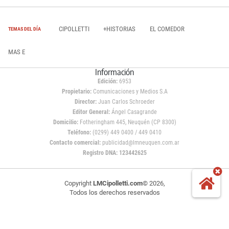
CIPOLLETTI
+HISTORIAS
EL COMEDOR
TEMAS DEL DÍA
MAS E
Información
Edición:
6953
Propietario:
Comunicaciones y Medios S.A
Director:
Juan Carlos Schroeder
Editor General:
Ángel Casagrande
Domicilio:
Fotheringham 445, Neuquén (CP 8300)
Teléfono:
(0299) 449 0400 / 449 0410
Contacto comercial:
publicidad@lmneuquen.com.ar
Registro DNA: 123442625
Copyright
LMCipolletti.com
© 2026,
Todos los derechos reservados