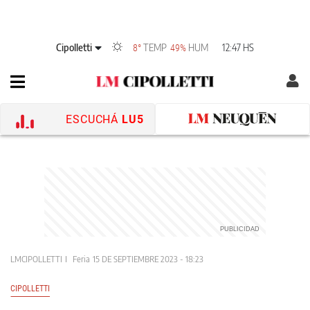
Cipolletti
TEMP
HUM
12:47 HS
8°
49%
ESCUCHÁ
LU5
LMCIPOLLETTI
Feria
15 DE SEPTIEMBRE 2023 - 18:23
CIPOLLETTI