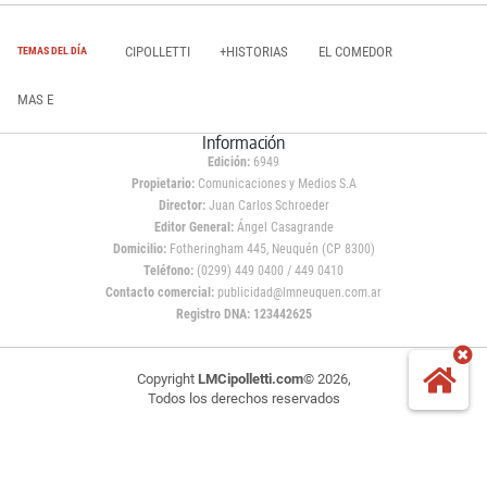
CIPOLLETTI
+HISTORIAS
EL COMEDOR
TEMAS DEL DÍA
MAS E
Información
Edición:
6949
Propietario:
Comunicaciones y Medios S.A
Director:
Juan Carlos Schroeder
Editor General:
Ángel Casagrande
Domicilio:
Fotheringham 445, Neuquén (CP 8300)
Teléfono:
(0299) 449 0400 / 449 0410
Contacto comercial:
publicidad@lmneuquen.com.ar
Registro DNA: 123442625
Copyright
LMCipolletti.com
© 2026,
Todos los derechos reservados