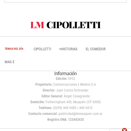
CIPOLLETTI
+HISTORIAS
EL COMEDOR
TEMAS DEL DÍA
MAS E
Información
Edición:
6952
Propietario:
Comunicaciones y Medios S.A
Director:
Juan Carlos Schroeder
Editor General:
Ángel Casagrande
Domicilio:
Fotheringham 445, Neuquén (CP 8300)
Teléfono:
(0299) 449 0400 / 449 0410
Contacto comercial:
publicidad@lmneuquen.com.ar
Registro DNA: 123442625