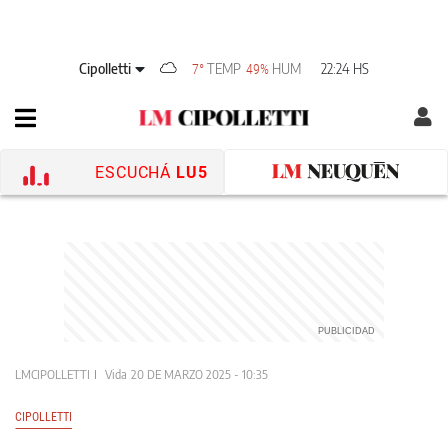
Cipolletti
TEMP
HUM
22:24 HS
7°
49%
ESCUCHÁ
LU5
LMCIPOLLETTI
Vida
20 DE MARZO 2025 - 10:35
CIPOLLETTI