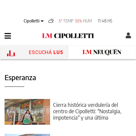
Cipolletti
TEMP
HUM
11:48 HS
5°
50%
ESCUCHÁ
LU5
Esperanza
Cierra histórica verdulería del
centro de Cipolletti: "Nostalgia,
impotencia" y una última
esperanza laboral