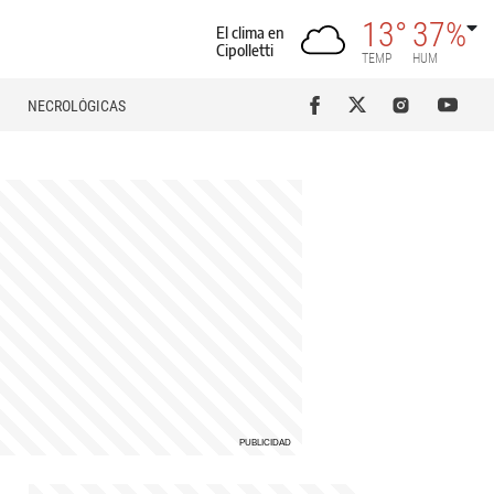
13°
37%
El clima en
Cipolletti
TEMP
HUM
NECROLÓGICAS