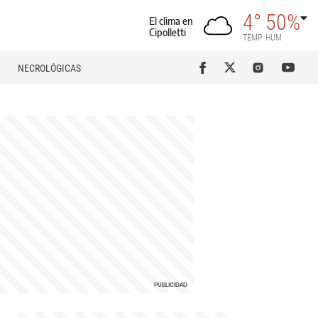
4°
50%
El clima en
Cipolletti
TEMP
HUM
NECROLÓGICAS