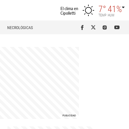
7°
41%
El clima en
Cipolletti
TEMP
HUM
NECROLÓGICAS