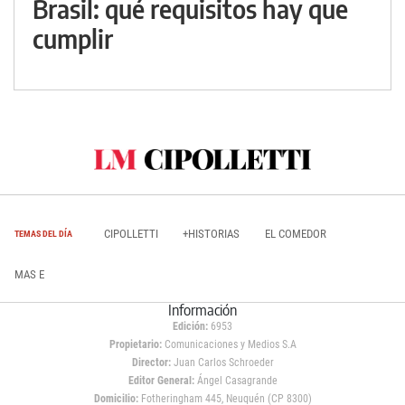
Brasil: qué requisitos hay que
cumplir
CIPOLLETTI
+HISTORIAS
EL COMEDOR
TEMAS DEL DÍA
MAS E
Información
Edición:
6953
Propietario:
Comunicaciones y Medios S.A
Director:
Juan Carlos Schroeder
Editor General:
Ángel Casagrande
Domicilio:
Fotheringham 445, Neuquén (CP 8300)