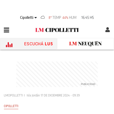
Cipolletti
TEMP
HUM
16:45 HS
8°
44%
ESCUCHÁ
LU5
LMCIPOLLETTI
Isla Jordán
17 DE DICIEMBRE 2024 - 09:39
CIPOLLETTI