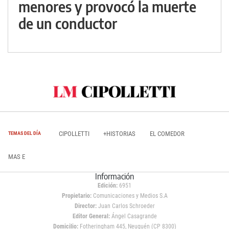
menores y provocó la muerte
de un conductor
CIPOLLETTI
+HISTORIAS
EL COMEDOR
TEMAS DEL DÍA
MAS E
Información
Edición:
6951
Propietario:
Comunicaciones y Medios S.A
Director:
Juan Carlos Schroeder
Editor General:
Ángel Casagrande
Domicilio:
Fotheringham 445, Neuquén (CP 8300)