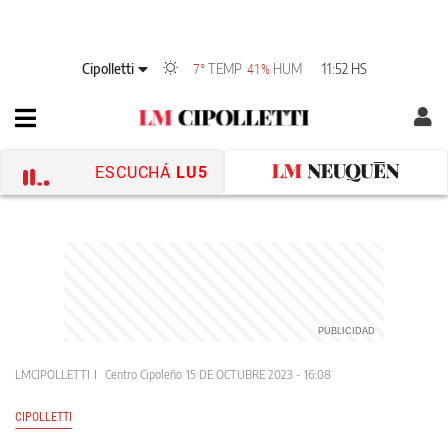
Cipolletti
TEMP
HUM
11:52 HS
7°
41%
ESCUCHÁ
LU5
LMCIPOLLETTI
Centro Cipoleño
15 DE OCTUBRE 2023 - 16:08
CIPOLLETTI