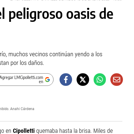
l peligroso oasis de
l río, muchos vecinos continúan yendo a los
tan por los daños.
Agregar LMCipolletti.com
en
hibido.
Anahi Cárdena
ngo en
Cipolletti
quemaba hasta la brisa. Miles de