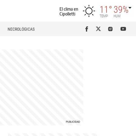
11°
39%
El clima en
Cipolletti
TEMP
HUM
NECROLÓGICAS