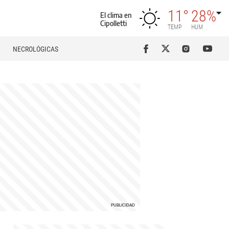
11°
28%
El clima en
Cipolletti
TEMP
HUM
NECROLÓGICAS