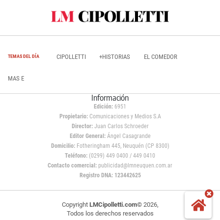
CIPOLLETTI
+HISTORIAS
EL COMEDOR
TEMAS DEL DÍA
MAS E
Información
Edición:
6951
Propietario:
Comunicaciones y Medios S.A
Director:
Juan Carlos Schroeder
Editor General:
Ángel Casagrande
Domicilio:
Fotheringham 445, Neuquén (CP 8300)
Teléfono:
(0299) 449 0400 / 449 0410
Contacto comercial:
publicidad@lmneuquen.com.ar
Registro DNA: 123442625
Copyright
LMCipolletti.com
© 2026,
Todos los derechos reservados