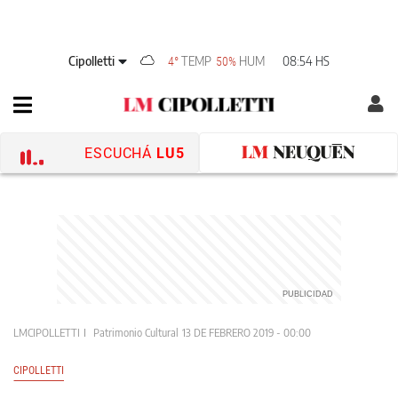
Cipolletti
TEMP
HUM
08:54 HS
4°
50%
ESCUCHÁ
LU5
LMCIPOLLETTI
Patrimonio Cultural
13 DE FEBRERO 2019 - 00:00
CIPOLLETTI