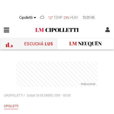
Cipolletti
TEMP
HUM
13:01 HS
12°
29%
ESCUCHÁ
LU5
LMCIPOLLETTI
Ciudad
26 DE ENERO 2018 - 00:00
CIPOLLETTI