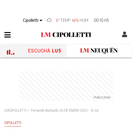
Cipolletti
TEMP
HUM
00:10 HS
6°
46%
ESCUCHÁ
LU5
LMCIPOLLETTI
Fernando Burlando
26 DE ENERO 2023 - 12:46
CIPOLLETTI