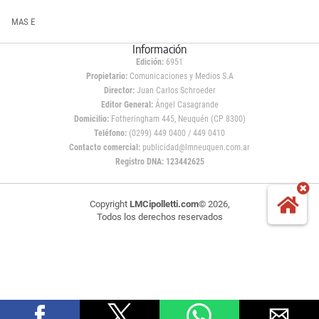
MAS E
Información
Edición:
6951
Propietario:
Comunicaciones y Medios S.A
Director:
Juan Carlos Schroeder
Editor General:
Ángel Casagrande
Domicilio:
Fotheringham 445, Neuquén (CP 8300)
Teléfono:
(0299) 449 0400 / 449 0410
Contacto comercial:
publicidad@lmneuquen.com.ar
Registro DNA: 123442625
Copyright
LMCipolletti.com
© 2026,
Todos los derechos reservados