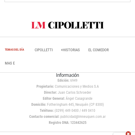
CIPOLLETTI
+HISTORIAS
EL COMEDOR
TEMAS DEL DÍA
MAS E
Información
Edición:
6949
Propietario:
Comunicaciones y Medios S.A
Director:
Juan Carlos Schroeder
Editor General:
Ángel Casagrande
Domicilio:
Fotheringham 445, Neuquén (CP 8300)
Teléfono:
(0299) 449 0400 / 449 0410
Contacto comercial:
publicidad@lmneuquen.com.ar
Registro DNA: 123442625