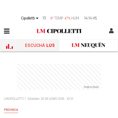
Cipolletti
TEMP
HUM
14:14 HS
9°
47%
ESCUCHÁ
LU5
LMCIPOLLETTI
Estatales
30 DE JUNIO 2016 - 10:51
PROVINCIA