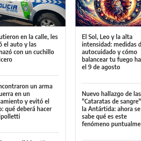
tieron en la calle, les
El Sol, Leo y la alta
ó el auto y las
intensidad: medidas 
azó con un cuchillo
autocuidado y cómo
icero
balancear tu fuego h
el 9 de agosto
ncontraron un arma
uerra en un
Nuevo hallazgo de las
namiento y evitó el
"Cataratas de sangre"
io: qué deberá hacer
la Antártida: ahora se
polletti
sabe qué es este
fenómeno puntualme