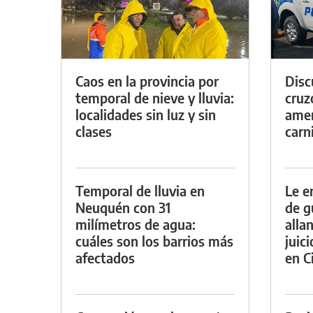
Caos en la provincia por
Discu
temporal de nieve y lluvia:
cruz
localidades sin luz y sin
amen
clases
carn
Temporal de lluvia en
Le e
Neuquén con 31
de g
milímetros de agua:
alla
cuáles son los barrios más
juic
afectados
en Ci