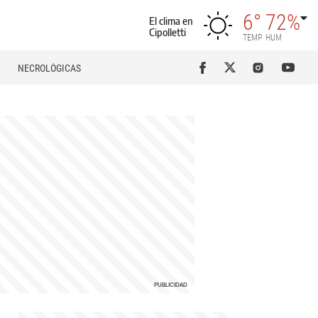
6°
72%
El clima en
Cipolletti
TEMP
HUM
NECROLÓGICAS