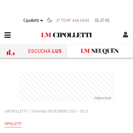
Cipolletti
TEMP
HUM
05:37 HS
3°
64%
ESCUCHÁ
LU5
LMCIPOLLETTI
Tormentas
09 DE ENERO 2023 - 09:23
CIPOLLETTI