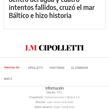
intentos fallidos, cruzó el mar
Báltico e hizo historia
CIPOLLETTI
+HISTORIAS
EL COMEDOR
TEMAS DEL DÍA
MAS E
Información
Edición:
6952
Propietario:
Comunicaciones y Medios S.A
Director:
Juan Carlos Schroeder
Editor General:
Ángel Casagrande