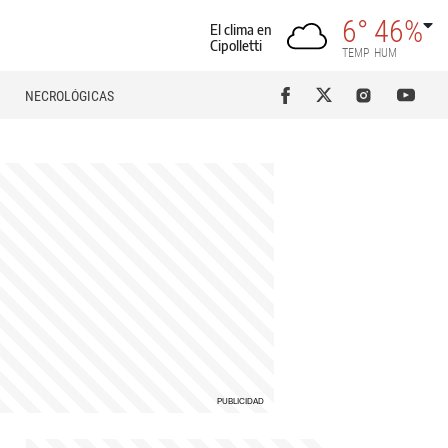
6°
46%
El clima en
Cipolletti
TEMP
HUM
NECROLÓGICAS