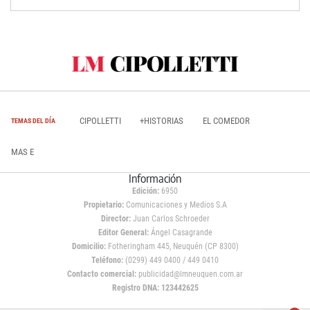
CIPOLLETTI
+HISTORIAS
EL COMEDOR
TEMAS DEL DÍA
MAS E
Información
Edición:
6950
Propietario:
Comunicaciones y Medios S.A
Director:
Juan Carlos Schroeder
Editor General:
Ángel Casagrande
Domicilio:
Fotheringham 445, Neuquén (CP 8300)
Teléfono:
(0299) 449 0400 / 449 0410
Contacto comercial:
publicidad@lmneuquen.com.ar
Registro DNA: 123442625