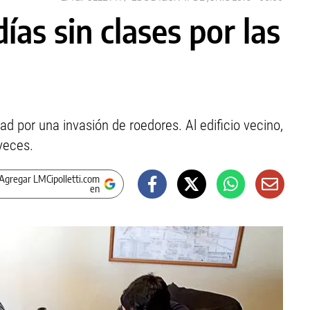
días sin clases por las
ad por una invasión de roedores. Al edificio vecino,
veces.
Agregar LMCipolletti.com
en