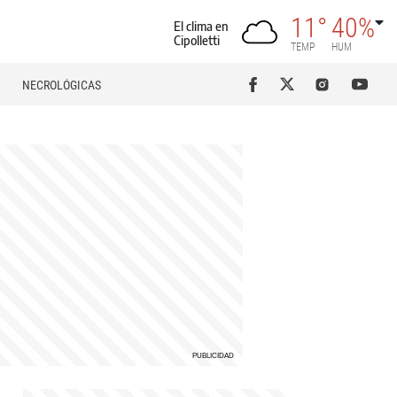
11°
40%
El clima en
Cipolletti
TEMP
HUM
NECROLÓGICAS