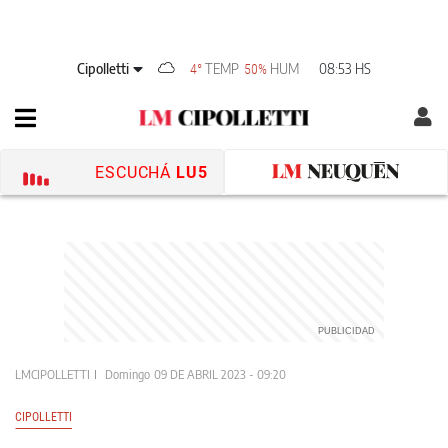
Cipolletti
TEMP
HUM
08:53 HS
4°
50%
ESCUCHÁ
LU5
LMCIPOLLETTI
Domingo
09 DE ABRIL 2023 - 09:20
CIPOLLETTI