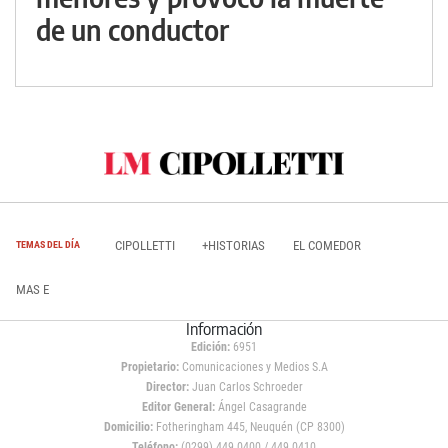
de un conductor
CIPOLLETTI
+HISTORIAS
EL COMEDOR
TEMAS DEL DÍA
MAS E
Información
Edición:
6951
Propietario:
Comunicaciones y Medios S.A
Director:
Juan Carlos Schroeder
Editor General:
Ángel Casagrande
Domicilio:
Fotheringham 445, Neuquén (CP 8300)
Teléfono:
(0299) 449 0400 / 449 0410