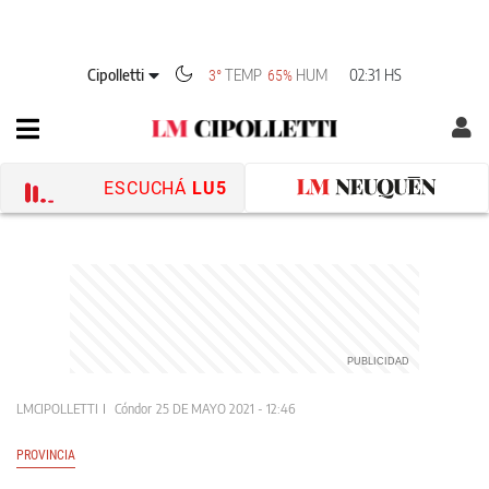
Cipolletti
TEMP
HUM
02:31 HS
3°
65%
ESCUCHÁ
LU5
LMCIPOLLETTI
Cóndor
25 DE MAYO 2021 - 12:46
PROVINCIA