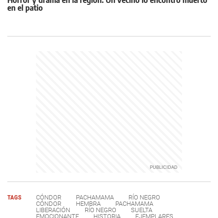
Horror y drama en la región: Un vecino lo encontró muerto
en el patio
TAGS
CÓNDOR
PACHAMAMA
RÍO NEGRO
CÓNDOR
HEMBRA
PACHAMAMA
LIBERACIÓN
RÍO NEGRO
SUELTA
EMOCIONANTE
HISTORIA
EJEMPLARES