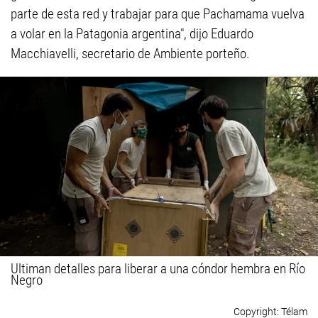
parte de esta red y trabajar para que Pachamama vuelva
a volar en la Patagonia argentina", dijo Eduardo
Macchiavelli, secretario de Ambiente porteño.
Ultiman detalles para liberar a una cóndor hembra en Río
Negro
Télam