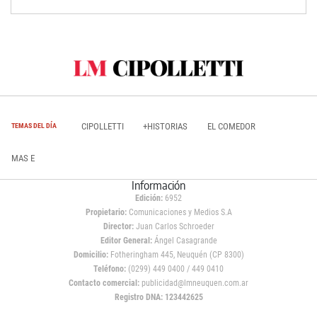
CIPOLLETTI
+HISTORIAS
EL COMEDOR
TEMAS DEL DÍA
MAS E
Información
Edición:
6952
Propietario:
Comunicaciones y Medios S.A
Director:
Juan Carlos Schroeder
Editor General:
Ángel Casagrande
Domicilio:
Fotheringham 445, Neuquén (CP 8300)
Teléfono:
(0299) 449 0400 / 449 0410
Contacto comercial:
publicidad@lmneuquen.com.ar
Registro DNA: 123442625