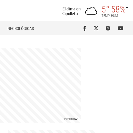
5°
58%
El clima en
Cipolletti
TEMP
HUM
NECROLÓGICAS