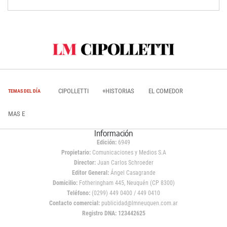
CIPOLLETTI
+HISTORIAS
EL COMEDOR
TEMAS DEL DÍA
MAS E
Información
Edición:
6949
Propietario:
Comunicaciones y Medios S.A
Director:
Juan Carlos Schroeder
Editor General:
Ángel Casagrande
Domicilio:
Fotheringham 445, Neuquén (CP 8300)
Teléfono:
(0299) 449 0400 / 449 0410
Contacto comercial:
publicidad@lmneuquen.com.ar
Registro DNA: 123442625