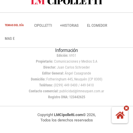
CIPOLLETTI
+HISTORIAS
EL COMEDOR
TEMAS DEL DÍA
MAS E
Información
Edición:
6951
Propietario:
Comunicaciones y Medios S.A
Director:
Juan Carlos Schroeder
Editor General:
Ángel Casagrande
Domicilio:
Fotheringham 445, Neuquén (CP 8300)
Teléfono:
(0299) 449 0400 / 449 0410
Contacto comercial:
publicidad@lmneuquen.com.ar
Registro DNA: 123442625
Copyright
LMCipolletti.com
© 2026,
Todos los derechos reservados