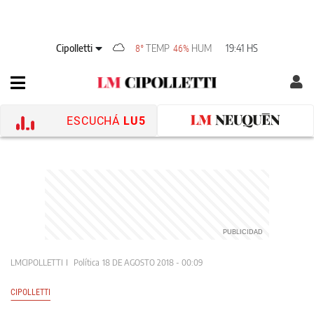
Cipolletti
TEMP
HUM
19:41 HS
8°
46%
ESCUCHÁ
LU5
LMCIPOLLETTI
Política
18 DE AGOSTO 2018 - 00:09
CIPOLLETTI