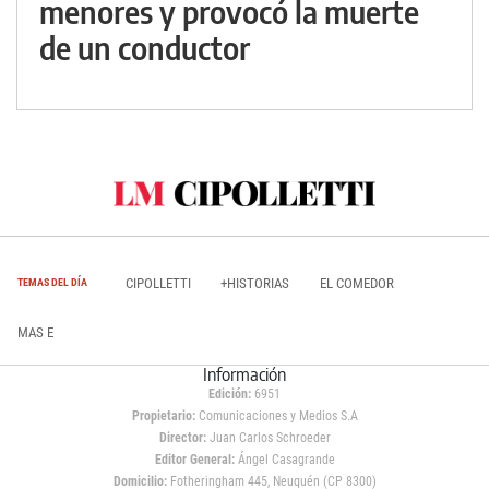
menores y provocó la muerte
de un conductor
CIPOLLETTI
+HISTORIAS
EL COMEDOR
TEMAS DEL DÍA
MAS E
Información
Edición:
6951
Propietario:
Comunicaciones y Medios S.A
Director:
Juan Carlos Schroeder
Editor General:
Ángel Casagrande
Domicilio:
Fotheringham 445, Neuquén (CP 8300)