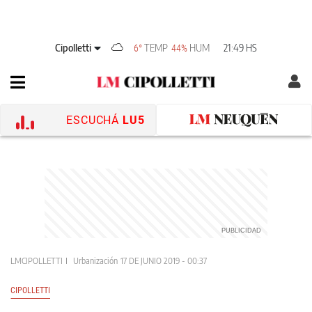
Cipolletti
TEMP
HUM
21:49 HS
6°
44%
ESCUCHÁ
LU5
LMCIPOLLETTI
Urbanización
17 DE JUNIO 2019 - 00:37
CIPOLLETTI