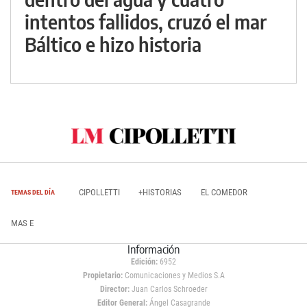
intentos fallidos, cruzó el mar
Báltico e hizo historia
CIPOLLETTI
+HISTORIAS
EL COMEDOR
TEMAS DEL DÍA
MAS E
Información
Edición:
6952
Propietario:
Comunicaciones y Medios S.A
Director:
Juan Carlos Schroeder
Editor General:
Ángel Casagrande