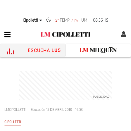
Cipolletti
TEMP
HUM
08:56 HS
2°
71%
ESCUCHÁ
LU5
LMCIPOLLETTI
Educación
15 DE ABRIL 2018 - 14:53
CIPOLLETTI