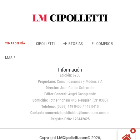
CIPOLLETTI
+HISTORIAS
EL COMEDOR
TEMAS DEL DÍA
MAS E
Información
Edición:
6950
Propietario:
Comunicaciones y Medios S.A
Director:
Juan Carlos Schroeder
Editor General:
Ángel Casagrande
Domicilio:
Fotheringham 445, Neuquén (CP 8300)
Teléfono:
(0299) 449 0400 / 449 0410
Contacto comercial:
publicidad@lmneuquen.com.ar
Registro DNA: 123442625
Copyright
LMCipolletti.com
© 2026,