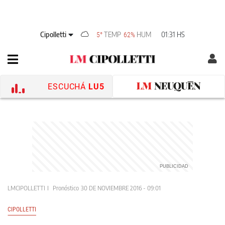
Cipolletti
TEMP
HUM
01:31 HS
5°
62%
ESCUCHÁ
LU5
LMCIPOLLETTI
Pronóstico
30 DE NOVIEMBRE 2016 - 09:01
CIPOLLETTI